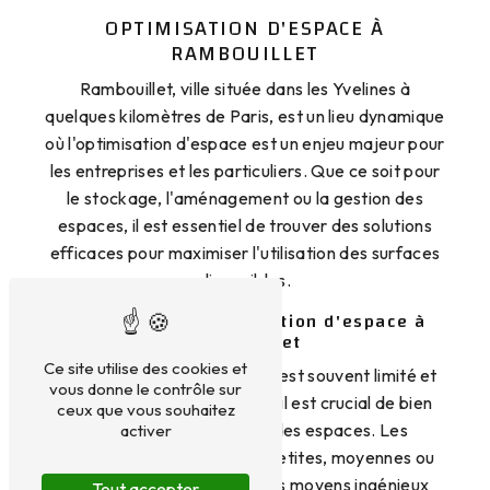
OPTIMISATION D'ESPACE À
RAMBOUILLET
Rambouillet, ville située dans les Yvelines à
quelques kilomètres de Paris, est un lieu dynamique
où l'optimisation d'espace est un enjeu majeur pour
les entreprises et les particuliers. Que ce soit pour
le stockage, l'aménagement ou la gestion des
espaces, il est essentiel de trouver des solutions
efficaces pour maximiser l'utilisation des surfaces
disponibles.
Les défis de l'optimisation d'espace à
Rambouillet
Ce site utilise des cookies et
Dans une ville où l'immobilier est souvent limité et
vous donne le contrôle sur
les coûts de location élevés, il est crucial de bien
ceux que vous souhaitez
réfléchir à l'optimisation des espaces. Les
activer
entreprises, qu'elles soient petites, moyennes ou
grandes, doivent trouver des moyens ingénieux
Tout accepter