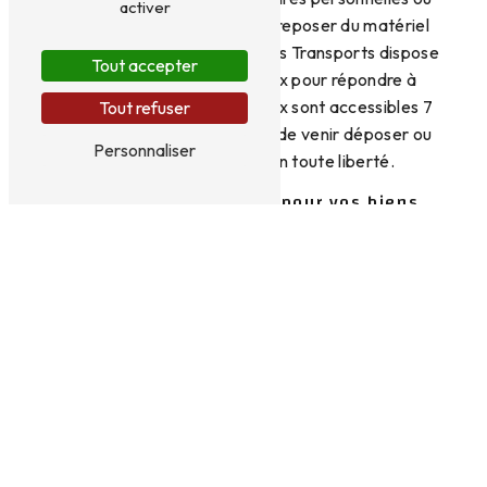
activer
d'un plus grand box pour entreposer du matériel
professionnel, Christian Rames Transports dispose
Tout accepter
de différentes tailles de box pour répondre à
toutes les demandes. Nos box sont accessibles 7
Tout refuser
jours sur 7, vous permettant de venir déposer ou
Personnaliser
récupérer vos affaires en toute liberté.
Une sécurité optimale pour vos biens
La sécurité de vos biens est notre priorité. Nos box
de stockage sont équipés de systèmes de
vidéosurveillance et d'accès sécurisés, vous
garantissant une protection optimale. Vous pouvez
ainsi entreposer vos biens en toute tranquillité, en
sachant qu'ils sont en sécurité.
Une solution flexible et pratique
La location de box chez Christian Rames
Transports est une solution flexible et pratique.