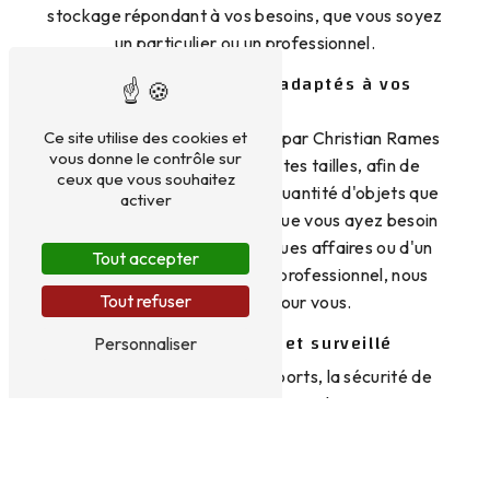
stockage répondant à vos besoins, que vous soyez
un particulier ou un professionnel.
Des box de stockage adaptés à vos
besoins
Les box de location proposés par Christian Rames
Ce site utilise des cookies et
vous donne le contrôle sur
Transports sont de différentes tailles, afin de
ceux que vous souhaitez
s'adapter parfaitement à la quantité d'objets que
activer
vous souhaitez entreposer. Que vous ayez besoin
d'un petit espace pour quelques affaires ou d'un
Tout accepter
plus grand pour du matériel professionnel, nous
Tout refuser
avons la solution pour vous.
Un espace sécurisé et surveillé
Personnaliser
Chez Christian Rames Transports, la sécurité de
vos biens est notre priorité. Nos locaux sont
équipés de systèmes de surveillance et de contrôle
d'accès 24/7, garantissant la protection de vos
affaires en tout temps. Vous pouvez ainsi louer un