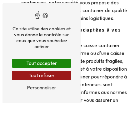
conteneurs, notre société vous propose des
services de location de caisses container de qualité
pour répondre à vos besoins logistiques.
Des caisses container adaptées à vos
Ce site utilise des cookies et
besoins
vous donne le contrôle sur
ceux que vous souhaitez
Que vous ayez besoin d'une caisse container
activer
standard, d'une caisse isotherme ou d'une caisse
spécifique pour le transport de produits fragiles,
Tout accepter
Christian Rames Transports met à votre disposition
Tout refuser
un large choix de caisses container pour répondre à
tous vos besoins. Nos conteneurs sont
Personnaliser
parfaitement entretenus et conformes aux normes
de sécurité en vigueur pour vous assurer un
transport en toute sécurité.
Une localisation idéale à Angerville
Située à Angerville, notre entreprise est
idéalement placée pour répondre à vos besoins de