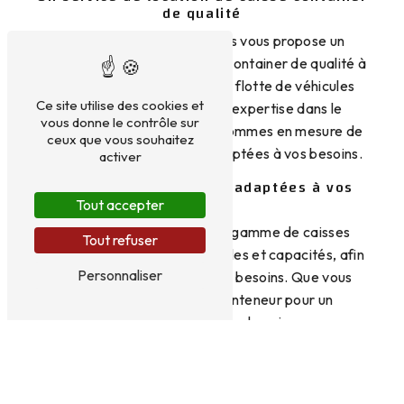
de qualité
Christian Rames Transports vous propose un
service de location de caisse container de qualité à
Milly-la-Forêt. Grâce à notre flotte de véhicules
Ce site utilise des cookies et
bien entretenus et à notre expertise dans le
vous donne le contrôle sur
domaine du transport, nous sommes en mesure de
ceux que vous souhaitez
vous fournir des solutions adaptées à vos besoins.
activer
Des caisses containers adaptées à vos
besoins
Tout accepter
Nous disposons d'une large gamme de caisses
Tout refuser
containers, de différentes tailles et capacités, afin
Personnaliser
de répondre à tous types de besoins. Que vous
ayez besoin d'un petit conteneur pour un
déménagement ou d'une grande caisse pour un
chantier de construction, nous avons la solution
qu'il vous faut.
Une équipe professionnelle à votre